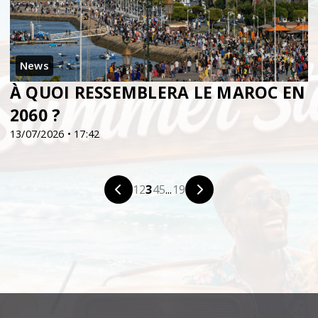
News
À QUOI RESSEMBLERA LE MAROC EN
2060 ?
13/07/2026 • 17:42
1
2
3
4
5
...
19