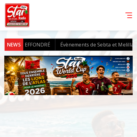
FFONDRÉ
NEWS
Évènements de Sebta et Melilla : l’AMDH récl