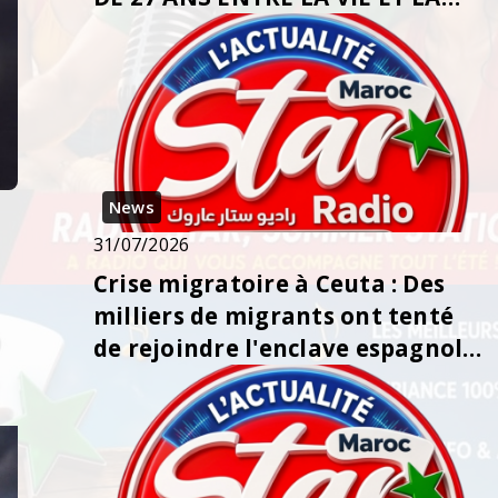
MORT, SA FAMILLE LANCE UN
APPEL À L’AIDE
News
31/07/2026
Crise migratoire à Ceuta : Des
milliers de migrants ont tenté
de rejoindre l'enclave espagnole
de Ceuta depuis le Mar...