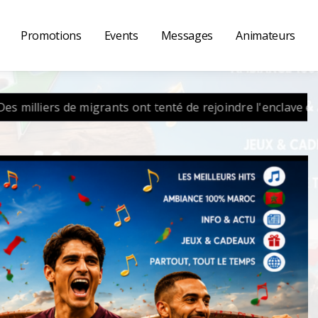
Promotions
Events
Messages
Animateurs
s ont tenté de rejoindre l'enclave espagnole de Ceuta depui