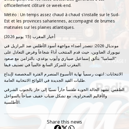
officiellement clôturé ce week-end.
​Météo : Un temps assez chaud à chaud s'installe sur le Sud-
Est et les provinces sahariennes, accompagné de brumes
matinales sur les plaines atlantiques.
​أخبار المغرب (15 يونيو 2026)
​مونديال 2026: تتصدر أصداء مواجهة أسود الأطلس ضد البرازيل في
نيويورك العناوين، حيث قدم المنتخب أداءً شجاعاً وفرض التعادل على
"السامبا" بتألق إسماعيل صيباري وأيوب بوعدي، بالتزامن مع صعود
المغرب للمركز السابع عالمياً في تصنيف فيفا.
​الانتخابات: انتهت رسمياً نهاية الأسبوع المنصرم الفترة المخصصة لإيداع
طلبات القيد الجديدة في اللوائح الانتخابية العامة.
​الطقس: تشهد الحالة الجوية طقساً حاراً نسبيًا إلى حار بالجنوب الشرقي
والأقاليم الصحراوية، مع تشكل ضباب خفيف صباحاً بالسواحل
الأطلسية.
Share this news