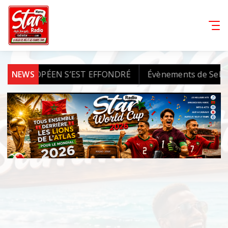
UROPÉEN S’EST EFFONDRÉ
NEWS
Évènements de Sebta et Meli